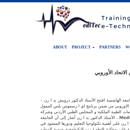
Trainin
e-Tech
ABOUT
PROJECT
PARTNERS
W
لاتحاد الأوروبي
معة الهاشمية افتتح الأستاذ الدكتور درويش بد ا رن –
اد الاوروبي من ضمن برنامج اي ا رسموس بلس الممول
لخدمات الطبية الملكية و المجلس الطبي الأردني وشركة
الحوسبة الصحية و شركة الهادي لتكنولوجيا المعلومات والأجهزة الطبية لكونهم مشتركين منتفعين stakeholders من مشروع MediTec ، الأستاذ الدكتور بد ا رن أشار إلى أن الجامعة
 ا رن على أهمية تكنولوجيا التعليم ودورها المنشود في
لى مواكبة التطو ا رت التكنولوجية وتنمية الموارد