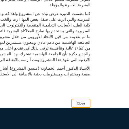
البشرية الخبيرة والمؤهلة.
كما تضمنت الدورة عرض نبذة عن المشروع واهدافه وما ت
التدريبية والتي اثرت على صقل بعض المها ا رت والخب ا
كلية الطب الأساليب التعليمية المتقدمة والتكنولوجيا ا
السريرية والتي يستخدم بها نماذج المحاكاة البشرية فائ
الجامعة الهاشمية من دعم مادي ومعنوي مستمرين لمواكب
من كفاءة عالية وتنافسية ترقى بذلك في تقديم اعلى مس
والجدير ذكرة بأن الجامعة الهاشمية تشترك بهذا المشروع
الاردنية التي تقود هذا المشروع وتت أ رسة بالاضافة الى
الأستاذ الدكتور أحمد الخصاونة )منسق المشروع( أشار ا
صفية ومختبرات ومستلزمات بحثية بالاضافة الى الاستفادة 