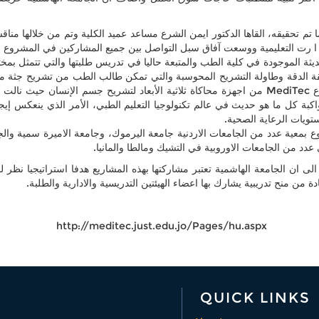
م تحقيقه، القاها الدكتور ايمن الشرع مساعد عميد الكلية وتم من خلالها من
 رت التعليمية ووسعت آفاق سبل التواصل بين جميع المشاركين في المشروع وطني
لحديثة الموجودة في كلية الطب والمتبعة حاليا في تدريس طلبتها والتي تتمثل 
قة الدقة وطاولة التشريح المحوسبة والتي تمكن طالب الطب من تشريح جثة مماثل
ما تم تقديمه من قبل الاتحاد الأوروبي من خلال مشروع MediTec من اجهزة محاكاة ثلاثية الأبعاد لت
ة كل ما هو حديث في عالم تكنولوجيا التعليم الطبي، الأمر الذي ينعكس إيجاب
تويات الرعاية الصحية.
 بمعية عدد من الجامعات الاردنية جامعة اليرموك، وجامعة الاميرة سمية والجامع
 عدد من الجامعات الاوروبية في التشيك ومالطا والمانيا.
لى ان الجامعة الهاشمية تعتبر مشاركتها بهذه المشاريع هدفا استراتيجيا نظر 
من منح تدريبية يشارك بها اعضاء الهيئتين التدريسية والادارية والطلبة.
http://meditec.just.edu.jo/Pages/hu.aspx
QUICK LINKS