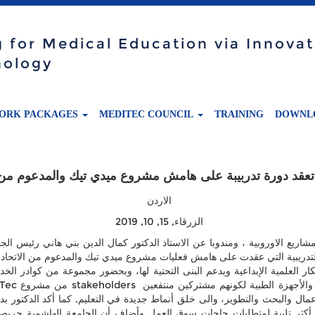
g for Medical Education via Innovat
nology
ORK PACKAGES
MEDITEC COUNCIL
TRAINING
DOWNL
 تعقد دورة تدربيبة على هامش مشروع ميدي تيك والمدعوم من ا
الاردن
الزرقاء, 15, 10, 2019
ريع الاوروبية ، ومندوبا عن الاستاذ الدكتور كمال الدين بني هاني رئيس الجا
التدريبية التي عقدت على هامش فعليات مشروع ميدي تيك والمدعوم من الاتح
أفكار العلمية الإبداعية ويدعم البنى التحتية لها، وبحضور مجموعة من كوادر ا
لأعمال والبحث والتطوير، والى خلق أنماط جديدة في التعليم. كما أكد الدكتور بد
 أكثر تلبية لمتطلبات حاجات سوق العمل وأضاف أن الجامعة الهاشمية حريصة ع