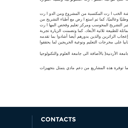
اقشة الخب ا رت المكتسبة من المشروع ومن الدو ا رت
ًا وعالميًا، كما تم استع ا رض مع أطباء التشريح من
بمختبر التشريح المحوسب ومركز تعليم وفحص المها ا رت
ة للطبيعة ثلاثية الأبعاد، كما وتضمنت الزيارة تجربة
شريح جسم الإنسان حيث نالت إعجاب الزائرين والذين بدورهم أيضا أشادوا بما تقدمه
يا على مخرجات التعليم ونوعية الخريجين لما يحققوا
ة الأردنية( بالأضافة الى جامعة العلوم والتكنولوجيا
لما توفرة هذه المشاريع من دعم مادي يتمثل بتجهيزات
CONTACTS